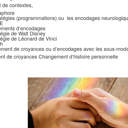
t de contextes,
aphore
atégies (programmations) ou les encodages neurologiqu
TE
ments d’encodages
tégie de Walt Disney
tégie de Léonard de Vinci
sh
ment de croyances ou d’encodages avec les sous-moda
t de croyances Changement d’histoire personnelle