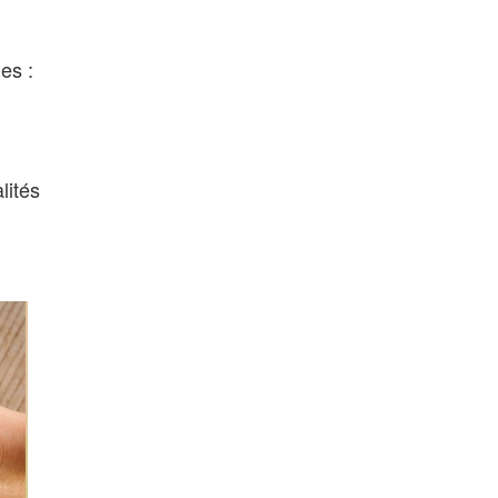
es :
lités