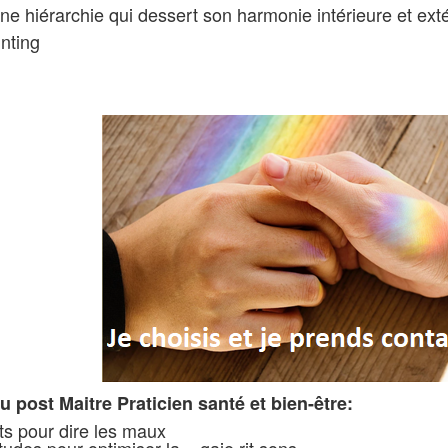
une hiérarchie qui dessert son harmonie intérieure et ext
inting
 post Maitre Praticien santé et bien-être:
s pour dire les maux