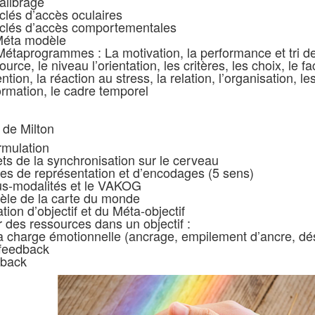
alibrage
clés d’accès oculaires
clés d’accès comportementales
Méta modèle
Métaprogrammes : La motivation, la performance et tri de
ource, le niveau l’orientation, les critères, les choix, le 
tention, la réaction au stress, la relation, l’organisation, 
formation, le cadre temporel
de Milton
rmulation
ets de la synchronisation sur le cerveau
s de représentation et d’encodages (5 sens)
us-modalités et le VAKOG
èle de la carte du monde
ation d’objectif et du Méta-objectif
er des ressources dans un objectif :
a charge émotionnelle (ancrage, empilement d’ancre, d
-feedback
dback