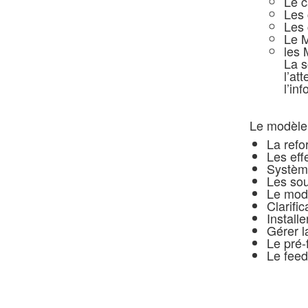
Le c
Les 
Les 
Le 
les 
La s
l’at
l’in
Le modèle 
La refo
Les eff
Système
Les so
Le mod
Clarific
Install
Gérer l
Le pré
Le fee