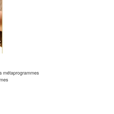
 ses métaprogrammes
mmes