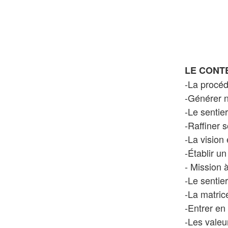
LE CONTE
-La procéd
-Générer n
-Le sentie
-Raffiner s
-La vision 
-Établir u
- Mission 
-Le sentie
-La matrice
-Entrer en
-Les valeu