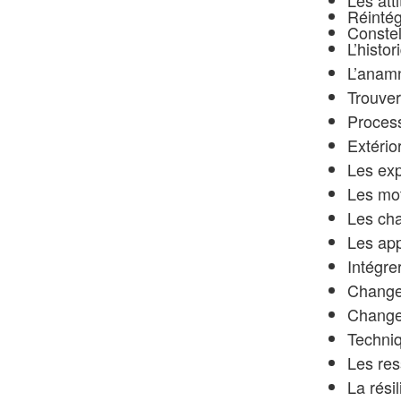
Les att
Réintég
Constel
L’histo
L’anam
Trouver
Process
Extério
Les exp
Les mot
Les cha
Les app
Intégrer
Changer
Change
Techni
Les re
La rési