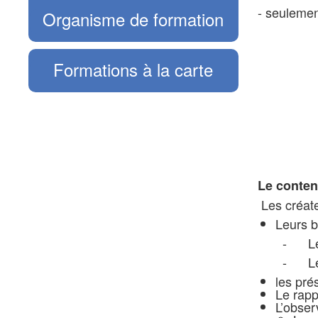
- seulemen
Organisme de formation
Formations à la carte
Le conten
Les créate
Leurs b
- Leur
- Les ré
les pr
Le rapp
L’obser