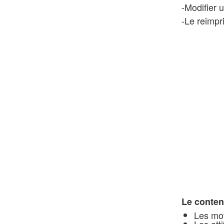
-Modifier 
-Le reimpr
Le contenu
Les mot