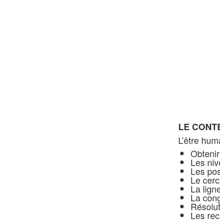
LE CONT
L’être hum
Obteni
Les niv
Les pos
Le cerc
La lign
La con
Résolut
Les rec