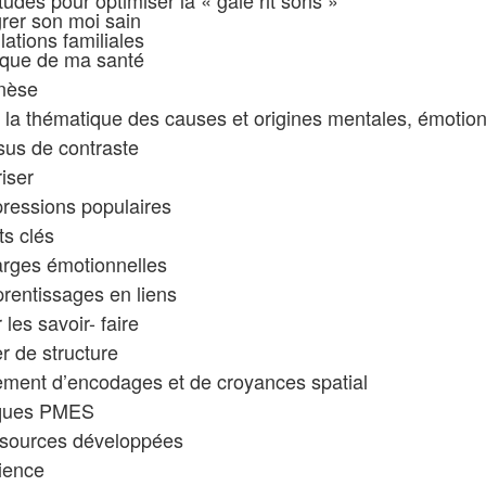
itudes pour optimiser la « gaie rit sons »
rer son moi sain
lations familiales
rique de ma santé
nèse
 la thématique des causes et origines mentales, émotion
us de contraste
riser
ressions populaires
s clés
rges émotionnelles
rentissages en liens
 les savoir- faire
 de structure
ment d’encodages et de croyances spatial
ques PMES
ssources développées
lience