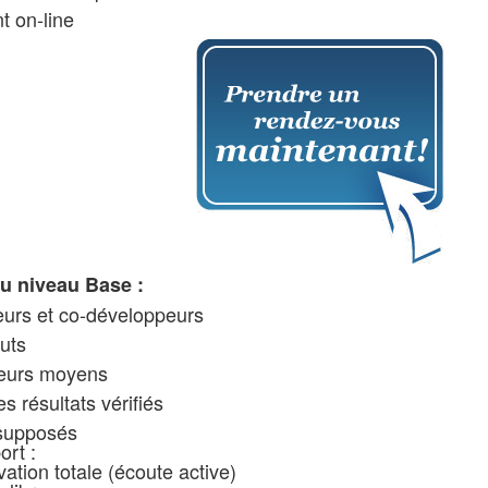
t on-line
u niveau Base :
urs et co-développeurs
uts
s moyens
sultats vérifiés
ésupposés
ort :
vation totale (écoute active)