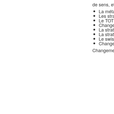
de sens, e
La mét
Les str
Le TO
Change
La stra
La stra
Le swi
Change
Changemen