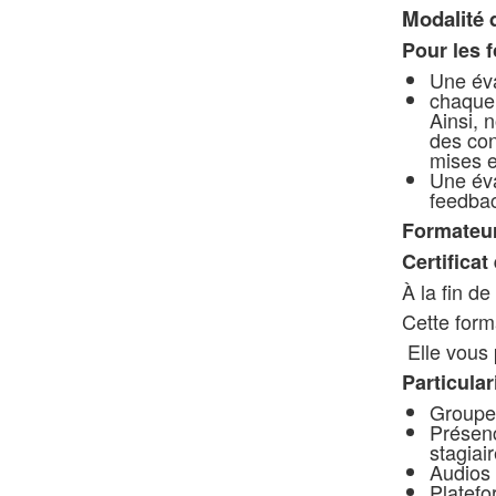
Modalité 
Pour les f
Une éva
chaque 
Ainsi, 
des con
mises e
Une éva
feedbac
Formateu
Certificat
À la fin de
Cette forma
Elle vous 
Particular
Groupe 
Présenc
stagiai
Audios 
Platefo