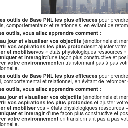
pour prendre 
es outils de Base PNL les plus efficaces
s, comportementaux et relationnels, en évitant de reto
es outils, vous allez apprendre comment :
(émotionnels et men
au jour et visualiser vos objectifs
et ajuster votr
rir vos aspirations les plus profondes
vos « états physiologiques ressources » 
er et mobiliser
d’une façon plus constructive et posi
iquer et interagir
en transformant pas à pas votre
rer votre environnement
ionnelle.
pour prendre 
es outils de Base PNL les plus efficaces
, comportemental et relationnel, en évitant de retomber
es outils, vous allez apprendre comment :
(émotionnels et men
au jour et visualiser vos objectifs
et ajuster votr
rir vos aspirations les plus profondes
vos « états physiologiques ressources » 
er et mobiliser
d’une façon plus constructive et posi
iquer et interagir
en transformant pas à pas votre
rer votre environnement
ionnelle.