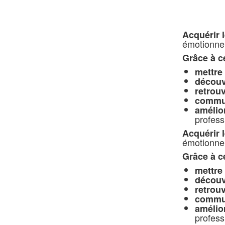
Acquérir l
émotionnel
Grâce à c
mettre 
découv
retrouv
commun
amélio
profess
Acquérir l
émotionnel
Grâce à c
mettre 
découv
retrouv
commun
amélio
profess