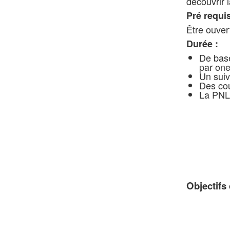
découvrir 
Pré requi
Être ouvert
Durée :
De base
par one
Un suiv
Des cou
La PNL 
Objectifs 