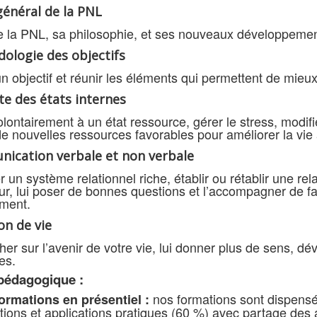
général de la PNL
de la PNL, sa philosophie, et ses nouveaux développemen
ologie des objectifs
n objectif et réunir les éléments qui permettent de mieux
te des états internes
lontairement à un état ressource, gérer le stress, modif
de nouvelles ressources favorables pour améliorer la vie 
ication verbale et non verbale
 un système relationnel riche, établir ou rétablir une re
eur, lui poser de bonnes questions et l’accompagner de f
ment.
on de vie
er sur l’avenir de votre vie, lui donner plus de sens, dé
es.
pédagogique :
nos formations sont dispensé
ormations en présentiel :
ions et applications pratiques (60 %) avec partage des