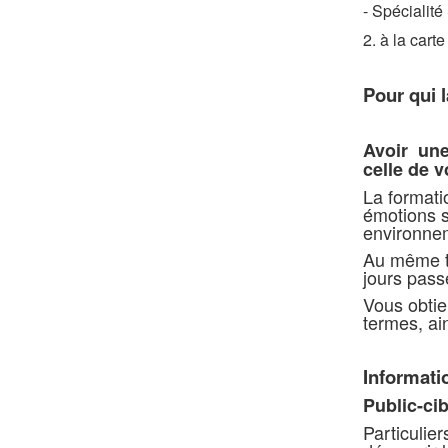
- Spécialité
2. à la cart
Pour qui 
Avoir une
celle de v
La formati
émotions su
environnem
Au même ti
jours pas
Vous obtie
termes, ai
Informati
Public-cib
Particulie