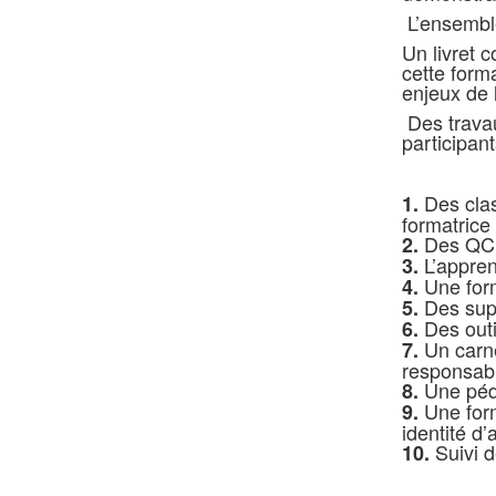
L’ensemble
Un livret 
cette form
enjeux de 
Des travau
participant
Des clas
1.
formatrice
Des QCM 
2.
L’appre
3.
Une form
4.
Des supp
5.
Des out
6.
Un carne
7.
responsabl
Une péda
8.
Une for
9.
identité d
Suivi 
10.