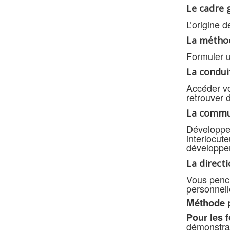
Le cadre 
L’origine 
La méthod
Formuler u
La condui
Accéder vo
retrouver 
La commun
Développer
interlocut
développe
La directi
Vous pench
personnell
Méthode 
Pour les f
démonstrat