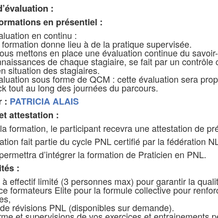
d’évaluation :
ormations en présentiel :
luation en continu :
formation donne lieu à de la pratique supervisée.
nous mettons en place une évaluation continue du savoir-fa
naissances de chaque stagiaire, se fait par un contrôle c
n situation des stagiaires.
luation sous forme de QCM : cette évaluation sera propo
k tout au long des journées du parcours.
r :
PATRICIA ALAIS
 et attestation :
 la formation, le participant recevra une attestation de p
tion fait partie du cycle PNL certifié par la fédération 
permettra d’intégrer la formation de Praticien en PNL.
ités :
à effectif limité (3 personnes max) pour garantir la quali
e formateurs Elite pour la formule collective pour renf
res,
de révisions PNL (disponibles sur demande).
rme et supervisions de vos exercices et entrainements 