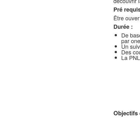
découvrir 
Pré requi
Être ouvert
Durée :
De base
par one
Un suiv
Des cou
La PNL 
Objectifs 