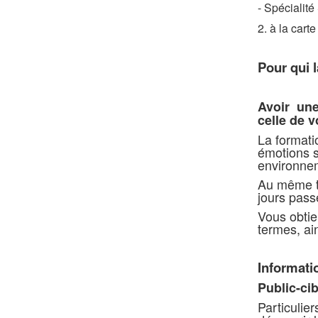
- Spécialité
2. à la cart
Pour qui 
Avoir une
celle de v
La formati
émotions su
environnem
Au même ti
jours pas
Vous obtie
termes, ai
Informati
Public-cib
Particulie