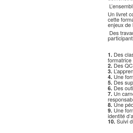
L’ensemble
Un livret 
cette form
enjeux de 
Des travau
participant
Des clas
1.
formatrice
Des QCM 
2.
L’appre
3.
Une form
4.
Des supp
5.
Des out
6.
Un carne
7.
responsabl
Une péda
8.
Une for
9.
identité d
Suivi 
10.