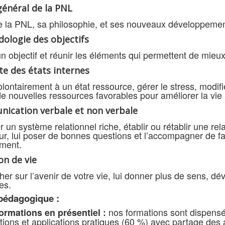
général de la PNL
de la PNL, sa philosophie, et ses nouveaux développemen
ologie des objectifs
n objectif et réunir les éléments qui permettent de mieux
te des états internes
lontairement à un état ressource, gérer le stress, modif
de nouvelles ressources favorables pour améliorer la vie 
ication verbale et non verbale
 un système relationnel riche, établir ou rétablir une re
eur, lui poser de bonnes questions et l’accompagner de f
ment.
on de vie
er sur l’avenir de votre vie, lui donner plus de sens, dé
es.
pédagogique :
nos formations sont dispensé
ormations en présentiel :
ions et applications pratiques (60 %) avec partage des