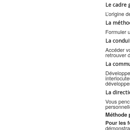
Le cadre 
L’origine 
La méthod
Formuler u
La condui
Accéder vo
retrouver 
La commun
Développer
interlocut
développe
La directi
Vous pench
personnell
Méthode 
Pour les f
démonstrat