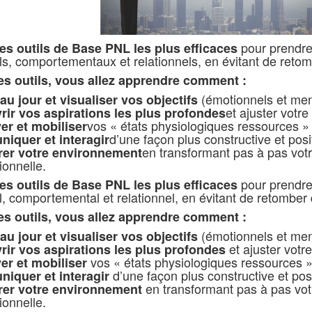
pour prendre 
es outils de Base PNL les plus efficaces
s, comportementaux et relationnels, en évitant de reto
es outils, vous allez apprendre comment :
(émotionnels et men
au jour et visualiser vos objectifs
et ajuster votr
rir vos aspirations les plus profondes
vos « états physiologiques ressources » 
er et mobiliser
d’une façon plus constructive et posi
iquer et interagir
en transformant pas à pas votre
rer votre environnement
ionnelle.
pour prendre 
es outils de Base PNL les plus efficaces
, comportemental et relationnel, en évitant de retomber
es outils, vous allez apprendre comment :
(émotionnels et men
au jour et visualiser vos objectifs
et ajuster votr
rir vos aspirations les plus profondes
vos « états physiologiques ressources » 
er et mobiliser
d’une façon plus constructive et posi
iquer et interagir
en transformant pas à pas votre
rer votre environnement
ionnelle.