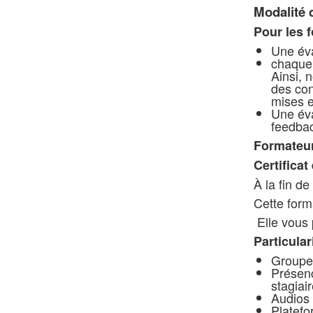
Modalité 
Pour les f
Une éva
chaque 
Ainsi, 
des con
mises e
Une éva
feedbac
Formateu
Certificat
À la fin de
Cette forma
Elle vous 
Particular
Groupe 
Présenc
stagiai
Audios 
Platefo