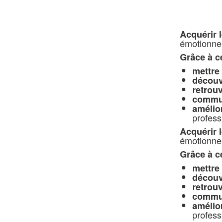
Acquérir l
émotionnel
Grâce à c
mettre 
découv
retrouv
commun
amélio
profess
Acquérir l
émotionnel
Grâce à c
mettre 
découv
retrouv
commun
amélio
profess