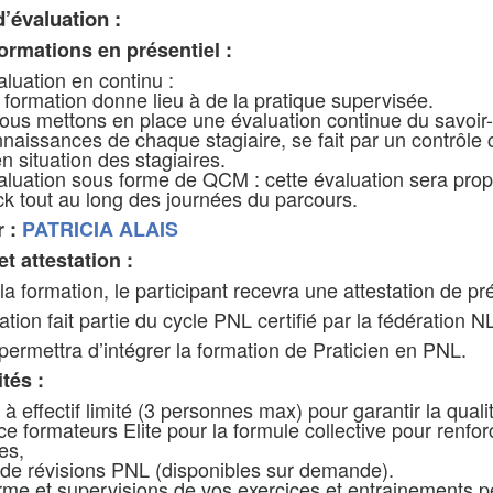
d’évaluation :
ormations en présentiel :
luation en continu :
formation donne lieu à de la pratique supervisée.
nous mettons en place une évaluation continue du savoir-fa
naissances de chaque stagiaire, se fait par un contrôle c
n situation des stagiaires.
luation sous forme de QCM : cette évaluation sera propo
k tout au long des journées du parcours.
r :
PATRICIA ALAIS
 et attestation :
 la formation, le participant recevra une attestation de p
tion fait partie du cycle PNL certifié par la fédération 
permettra d’intégrer la formation de Praticien en PNL.
ités :
à effectif limité (3 personnes max) pour garantir la quali
e formateurs Elite pour la formule collective pour renf
res,
de révisions PNL (disponibles sur demande).
rme et supervisions de vos exercices et entrainements 